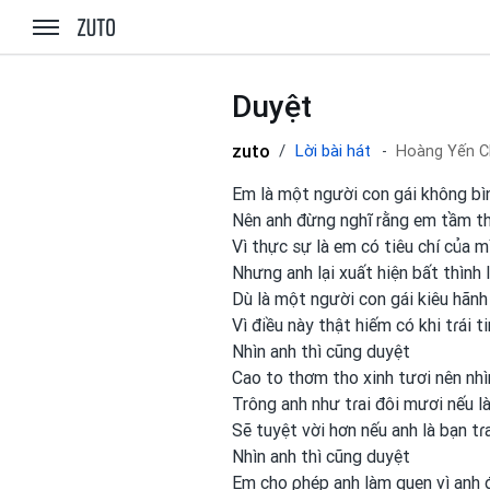
zuto.vn
Duyệt
zuto
Lời bài hát
Hoàng Yến Ch
Em là một người con gái không b
Nên anh đừng nghĩ rằng em tầm t
Vì thực sự là em có tiêu chí của m
Nhưng anh lại xuất hiện bất thình l
Dù là một người con gái kiêu hãn
Vì điều này thật hiếm có khi tɾái 
Nhìn anh
thì cũng
duyệt
Cao to
thơm tho xinh tươi
nên nh
Trông anh
như tɾai đôi mươi
nếu l
Sẽ tuyệt vời hơn nếu anh
là bạn tɾ
Nhìn anh
thì cũng
duyệt
Em cho ρhép anh
làm quen vì anh