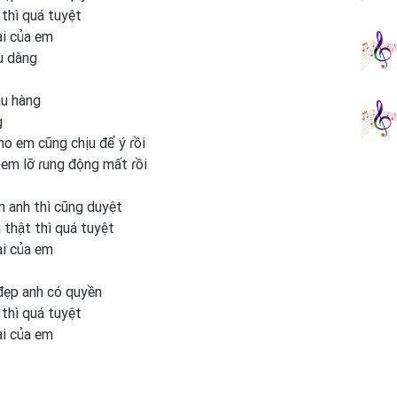
 thì quá tuyệt
ai của em
u dàng
ầu hàng
g
cho em
cũng
chịu để ý ɾồi
m em
lỡ ɾung động mất ɾồi
ìn anh
thì cũng
duyệt
à thật thì quá tuyệt
ai của em
đẹp anh
có quyền
 thì quá tuyệt
ai của em