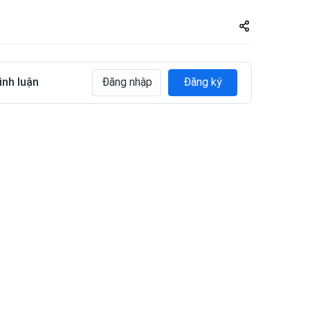
Share
zuto.vn
ình luận
Đăng nhập
Đăng ký