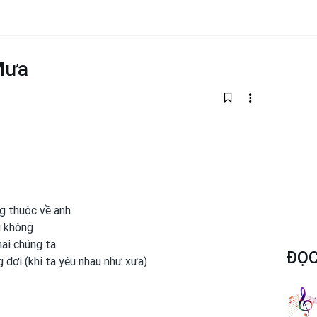
Mưa
g thuộc về anh
ì không
hai chúng ta
ĐỌC
g
đợi (khi ta yêu nhau như xưa)