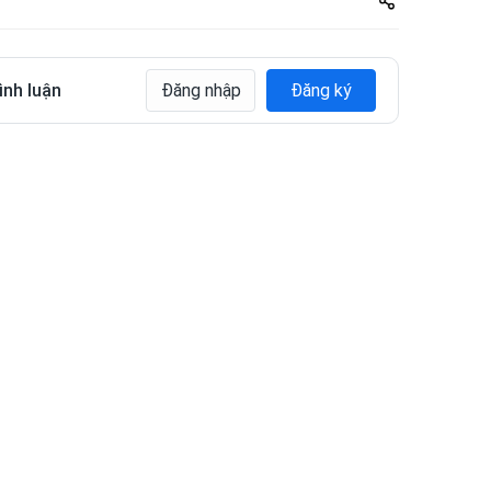
zuto.vn
ình luận
Đăng nhập
Đăng ký