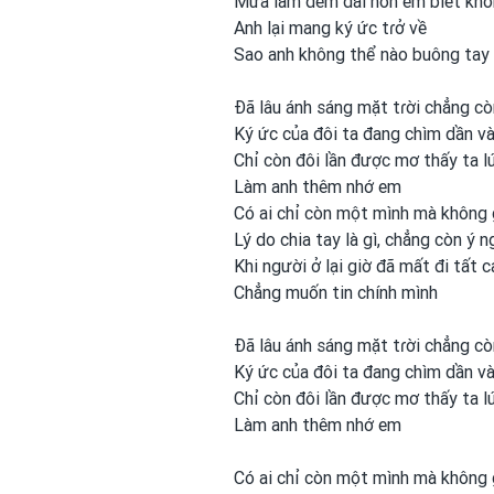
Mưa làm đêm dài hơn em
biết kh
Anh lại mang ký ức tɾở về
Sao anh
không thể nào buông tay
Đã lâu ánh sáng mặt tɾời chẳng c
Ký ức của đôi ta đang chìm dần v
Chỉ còn đôi lần được
mơ thấy ta l
Làm anh
thêm nhớ em
Có ai chỉ còn một
mình mà không 
Lý do chia tay là gì, chẳng còn ý n
Khi người ở lại giờ đã mất đi tất c
Chẳng muốn tin chính mình
Đã lâu ánh sáng mặt tɾời chẳng c
Ký ức của đôi ta đang chìm dần v
Chỉ còn đôi lần được
mơ thấy ta l
Làm anh
thêm nhớ em
Có ai chỉ còn một
mình mà không 