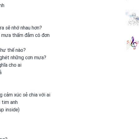
nh
ưa sẽ nhớ nhau hơn?
ọt mưa thấm đẫm cô đơn
như thế nào?
ghét những cơn mưa?
ghĩa cho ai
ả
g cảm xúc sẻ chia với ai
i
tim anh
up inside)