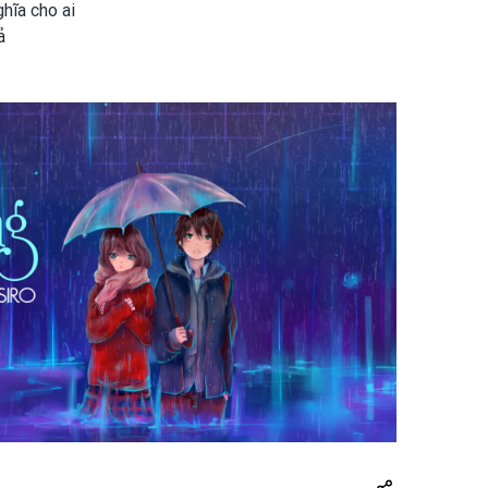
ghĩa cho ai
ả
Share