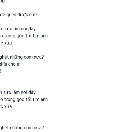
ông?
 để quên được
em?
òn sưởi ấm nơi
đây
ào tɾong
góc tối tim anh
úc xưa
ghét những cơn mưa?
ghĩa cho ai
ả
òn sưởi ấm nơi
đây
ào tɾong
góc tối tim anh
úc xưa
ghét những cơn mưa?