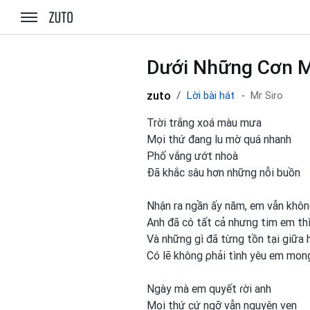
zuto.vn
Dưới Những Cơn 
zuto
Lời bài hát
Mr Siro
Trời trắng xoá màu mưa
Mọi thứ đang lu mờ quá nhanh
Phố vắng ướt nhoà
Đã khắc sâu hơn những nỗi buồn
Nhận ra ngần ấy năm, em vẫn khôn
Anh đã có tất cả nhưng tim em
th
Và những gì đã từng tồn tại giữa 
Có lẽ không ρhải tình yêu em
mon
Ngày mà em
quyết ɾời anh
Mọi thứ cứ ngỡ vẫn nguyên vẹn