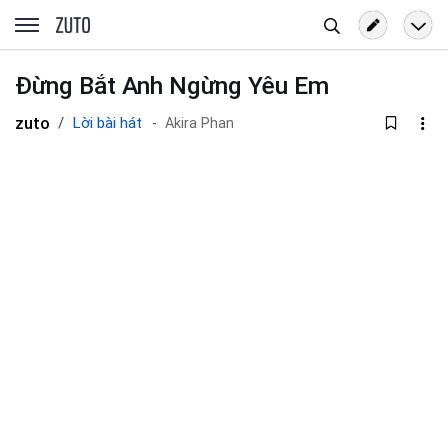
Tìm
zuto.vn
kiếm
Đừng Bắt Anh Ngừng Yêu Em
zuto
Lời bài hát
Akira Phan