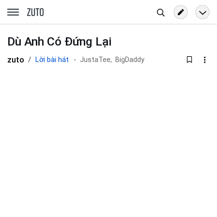
Tìm
zuto.vn
kiếm
Dù Anh Có Đứng Lại
zuto
Lời bài hát
JustaTee,
BigDaddy