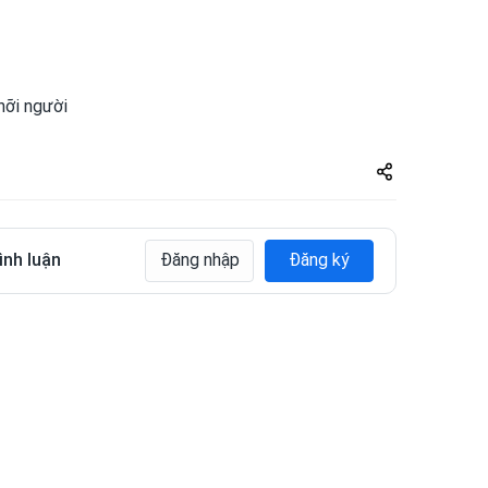
hỡi người
Share
zuto.vn
ình luận
Đăng nhập
Đăng ký