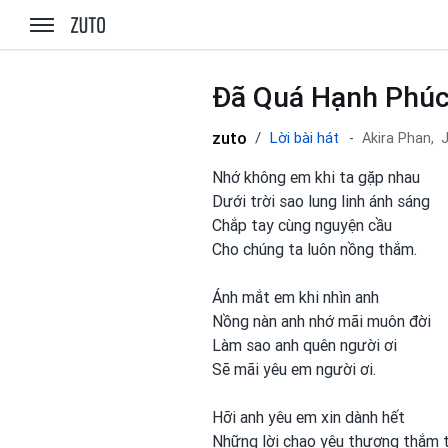
zuto.vn
Đã Quá Hạnh Phú
zuto
Lời bài hát
Akira Phan,
J
Nhớ không em khi ta gặp nhau
Dưới trời sao lung linh ánh sáng
Chắp tay cùng nguyện cầu
Cho chúng ta luôn nồng thắm.
Ánh mắt em khi nhìn anh
Nồng nàn anh
nhớ mãi muôn đời
Làm sao anh
quên người ơi
Sẽ mãi yêu em
người ơi.
Hỡi anh
yêu em
xin dành hết
Những lời chao yêu thương thắm t