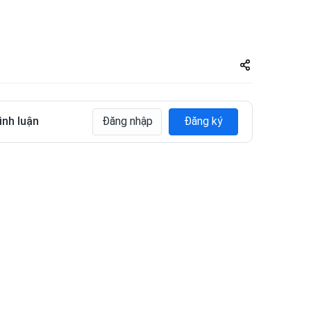
Share
zuto.vn
ình luận
Đăng nhập
Đăng ký