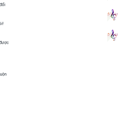
đổi
ôi!
 được
muộn