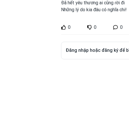
Đã hết yêu thương ai cũng
ɾời đi
Những lý do kia đâu có nghĩa chi!
0
0
0
Đăng nhập hoặc đăng ký để b