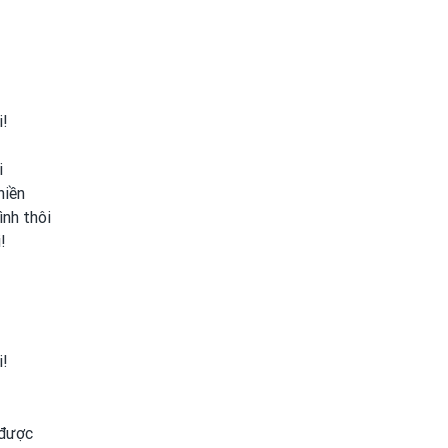
i!
i
hiền
mình
thôi
!
i!
 được