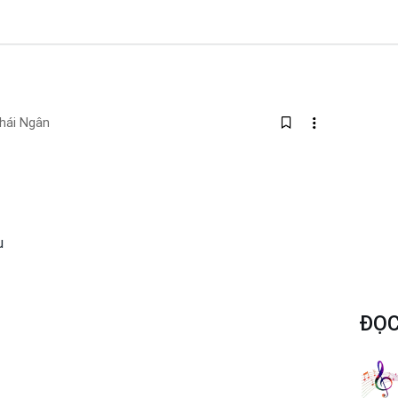
hái Ngân
u
ĐỌC