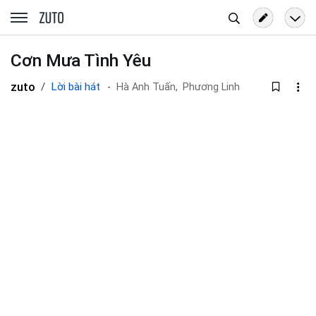
Tìm
zuto.vn
kiếm
Cơn Mưa Tình Yêu
zuto
Lời bài hát
Hà Anh Tuấn,
Phương Linh