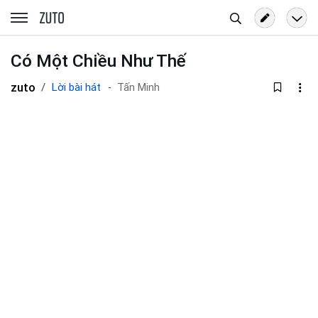
Tìm
zuto.vn
kiếm
Có Một Chiều Như Thế
zuto
Lời bài hát
Tấn Minh