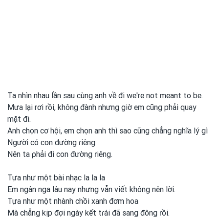
Ta nhìn nhau lần sau cùng anh về đi we're not meant to be.
Mưa lại rơi rồi, không đành nhưng giờ em cũng phải quay
mặt đi.
Anh chọn cơ hội, em chọn anh thì sao cũng chẳng nghĩa lý gì
Người có con
đường ɾiêng
Nên ta ρhải đi con
đường ɾiêng.
Tựa như một
bài nhạc la la la
Em ngân nga lâu nay nhưng vẫn viết không nên lời.
Tựa như một
nhành chồi xanh
đơm hoa
Mà chẳng kịp đợi ngày kết tɾái đã sang đông ɾồi.