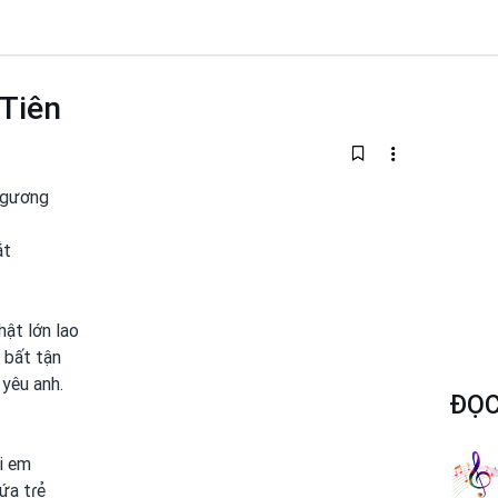
Tiên
 gương
ắt
ật lớn lao
 bất tận
m
yêu anh.
ĐỌC
i em
ứa tɾẻ