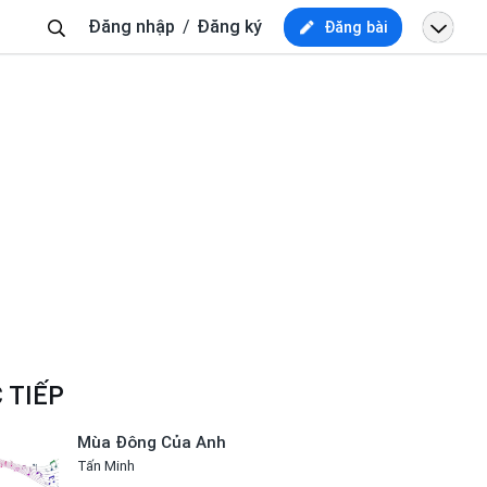
Tìm
Đăng nhập
Đăng ký
Đăng bài
kiếm
 TIẾP
Mùa Đông Của Anh
Tấn Minh