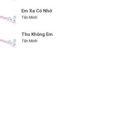
Em Xa Có Nhớ
Tấn Minh
Thu Không Em
Tấn Minh