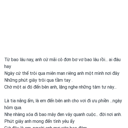
Từ bao lâu nay, anh cứ mãi cô đơn bơ vơ bao lâu rồi... ai đâu
hay
Ngày cứ thế trôi qua miên man riêng anh một mình nơi đây
Những phút giây trôi qua tầm tay .
Chờ một ai đó đến bên anh, lặng nghe những tâm tư này...
Là tia nắng ấm, là em
đến bên anh
cho vơi
đi ưu ρhiền ...ngày
hôm qua.
Nhẹ nhàng xóa đi bao mây đen vây quanh
cuộc... đời nơi
anh.
Phút giây anh
mong
đến tình
yêu ấy